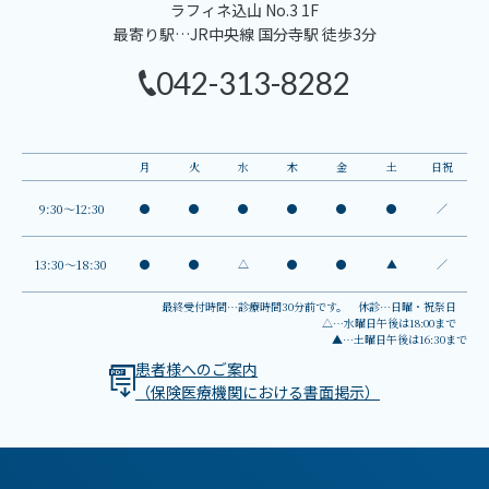
ラフィネ込山 No.3 1F
を得る機器となります。
最寄り駅…JR中央線 国分寺駅 徒歩3分
・治療内容によっては保険診療となることもありますが、基本的には自費
（保険適用外）での診療となり、保険診療よりも高額になります。詳細は歯
042-313-8282
科医師にご確認ください。
・検査中はできるだけ顎を動かさないようにする必要があります。
・人体に影響しない程度（デジタルレントゲン撮影装置の1/10以下）の、ご
くわずかな被ばくがあります。
・ペースメーカーを使われている方、体内に取り外せない金属類がある方、
月
火
水
木
金
土
日祝
妊娠中または妊娠の可能性のある方は検査を受けられないことがあります。
9:30～12:30
●
●
●
●
●
●
／
○審美治療・セラミック治療
・審美治療としてセラミック治療を行なう場合、自費（保険適用外）での診
13:30～18:30
●
●
△
●
●
▲
／
療となり、保険診療よりも高額になります。
・事前に根管治療（神経の処置）やコア（土台）の処置が必要となることが
最終受付時間…診療時間30分前です。 休診…日曜・祝祭日
△…水曜日午後は18:00まで
あります。
▲…土曜日午後は16:30まで
・治療では歯を削ることがあります。また、知覚過敏を発症することがあり
患者様へのご案内
ます。
（保険医療機関における書面掲示）
・抜髄（神経の処置）や抜歯が必要になることがあります。
・抜歯や外科処置をともなう場合、出血や腫脹（しゅちょう）を生じること
があります。
・治療で歯肉を移植する場合、二次的な出血・疼痛・腫脹（しゅちょう）が
見られることがあります。