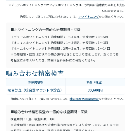
※デュアルホワイトニングとオフィスホワイトニングは、予約時に治療費の半額をお支払
いいただきます。
治療について詳しくご覧になられたい方は、
ホワイトニング
をお読みください。
■ホワイトニングの一般的な治療期間・回数
【デュアルホワイトニング】治療期間：1～3ヵ月、治療回数：3～5回
【オフィスホワイトニング】治療期間：1～3週間、治療回数：1～3回
【ホームホワイトニング】治療期間：2週～2ヵ月、治療回数：1～14回
※治療期間・回数は症状や治療の進行状況などにより変化します。あくまで参
考程度にお考えいただき、詳細は歯科医師にご確認ください。
噛み合わせ精密検査
診療内容等
料金（税込）
咬合診査（咬合器マウントや診査）
39,600円
治療について詳しくご覧になられたい方は、
噛み合わせの精密検査
をお読みください。
■噛み合わせ精密検査の一般的な検査期間・回数
検査期間：1週、検査回数：1回
※治療期間・回数は症状や治療の進行状況などにより変化します。あくまで参
考程度にお考えいただき、詳細は歯科医師にご確認ください。