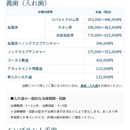
義歯（入れ歯）
診療内容等
料金（税込）
コバルトクロム床
352,000～440,000円
金属床
チタン床
396,000～462,000円
白金加金床
770,000～825,000円
金属床＋ノンクラスプデンチャー
396,000円
ノンクラスプデンチャー
275,000～352,000円
コーヌス義歯
418,000円
アタッチメント用義歯
110,000円
軟らかい入れ歯
132,000円
治療について詳しくご覧になられたい方は、
義歯・入れ歯
をお読みください。
■入れ歯の一般的な治療期間・回数
治療期間：1～3ヵ月、治療回数：2～5回
※治療期間・回数は症状や治療の進行状況などにより変化します。あくまで参
考程度にお考えいただき、詳細は歯科医師にご確認ください。
インプラント手術