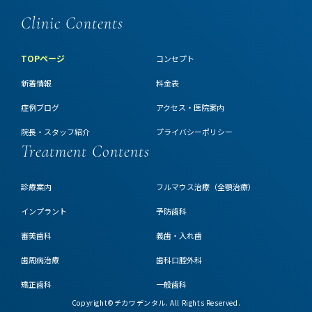
・治療後、自発痛、咬合痛、冷温水痛を生じることがあります。
Clinic Contents
・歯ぎしり・食いしばりなどの癖や噛み合わせによっては、補綴物が破損す
ることがあります。
・セラミック製の補綴物は、金属製の補綴物よりも歯を削る量が多くなるこ
TOPページ
コンセプト
とがあります。
・噛み合わせ・歯ぎしりの強い方は、セラミックの破損を防止するため、マ
新着情報
料金表
ウスピースをおすすめすることがあります。
症例ブログ
アクセス・医院案内
○入れ歯治療
院長・スタッフ紹介
プライバシーポリシー
・内容によっては自費（保険適用外）となり、保険診療よりも高額になりま
Treatment Contents
す。詳細は歯科医師にご確認ください。
・入れ歯を固定するため、患者様の同意を得てから残存歯を削ったり抜歯し
たりすることがあります。
診療案内
フルマウス治療（全顎治療）
・使用直後は、口腔内になじむまで時間がかかることがあります。
・事前に根管治療（神経の処置）や土台（コア）の処置が必要となることが
インプラント
予防歯科
あります。
審美歯科
義歯・入れ歯
・入れ歯を装着していない時間が長いと、残存歯の傾きや損失、歯槽骨（歯
を支える骨）の吸収などが起こることがあります。
歯周病治療
歯科口腔外科
・咬合が変化したり、固定源である残存歯が削れたり抜けたりした場合は、
入れ歯の調整・修理が必要になることがあります。
矯正歯科
一般歯科
・金属を使用する入れ歯では、金属アレルギーを発症することがあります。
Copyright©チカワデンタル. All Rights Reserved.
・使用方法などにより、破損することがあります。