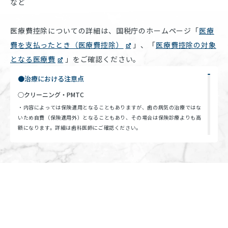
など
医療費控除についての詳細は、国税庁のホームページ「
医療
費を支払ったとき（医療費控除）
」、「
医療費控除の対象
となる医療費
」をご確認ください。
●治療における注意点
○クリーニング・PMTC
・内容によっては保険適用となることもありますが、歯の病気の治療ではな
いため自費（保険適用外）となることもあり、その場合は保険診療よりも高
額になります。詳細は歯科医師にご確認ください。
・歯科医院でのクリーニング・PMTCだけでは、虫歯・歯周病の予防はでき
ません。日ごろから歯磨きなどのケアに努めることで、予防効果を上げられ
ます。
・歯肉の腫れや歯肉炎のある方は、器具が当たることにより痛みや出血をと
もなうことがあります。
・歯と歯肉の境目への歯石の付着が多い方は、歯石除去後、歯肉から出血が
見られることがあります。多くの場合、クリーニング後しばらくすると出血
は治まり、1～2日で歯肉は治癒します。
・着色汚れや歯垢・歯石はクリーニング・PMTCで除去できますが、効果は