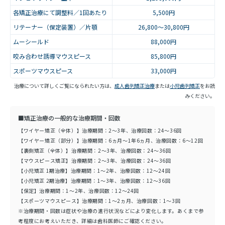
各矯正治療にて調整料／1回あたり
5,500円
リテーナー（保定装置）／片顎
26,800～30,800円
ムーシールド
88,000円
咬み合わせ誘導マウスピース
85,800円
スポーツマウスピース
33,000円
治療について詳しくご覧になられたい方は、
成人歯列矯正治療
または
小児歯列矯正
をお読
みください。
■矯正治療の一般的な治療期間・回数
【ワイヤー矯正（全体）】治療期間：2～3年、治療回数：24～36回
【ワイヤー矯正（部分）】治療期間：6ヵ月～1年6ヵ月、治療回数：6～12回
【裏側矯正（全体）】治療期間：2～3年、治療回数：24～36回
【マウスピース矯正】治療期間：2～3年、治療回数：24～36回
【小児矯正 1期治療】治療期間：1～2年、治療回数：12～24回
【小児矯正 2期治療】治療期間：1～3年、治療回数：12～36回
【保定】治療期間：1～2年、治療回数：12～24回
【スポーツマウスピース】治療期間：1～2ヵ月、治療回数：1～3回
※治療期間・回数は症状や治療の進行状況などにより変化します。あくまで参
考程度にお考えいただき、詳細は歯科医師にご確認ください。