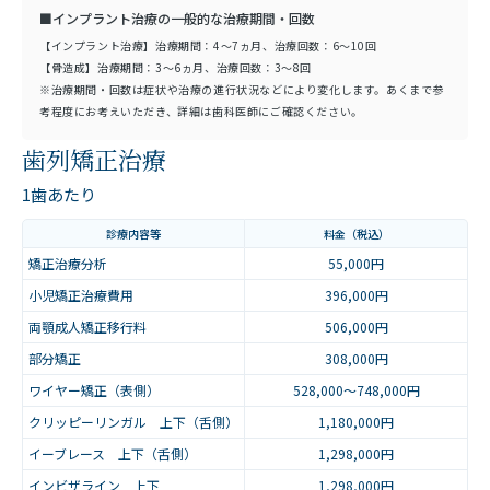
■インプラント治療の一般的な治療期間・回数
【インプラント治療】治療期間：4～7ヵ月、治療回数：6～10回
【骨造成】治療期間：3～6ヵ月、治療回数：3～8回
※治療期間・回数は症状や治療の進行状況などにより変化します。あくまで参
考程度にお考えいただき、詳細は歯科医師にご確認ください。
歯列矯正治療
1歯あたり
診療内容等
料金（税込）
矯正治療分析
55,000円
小児矯正治療費用
396,000円
両顎成人矯正移行料
506,000円
部分矯正
308,000円
ワイヤー矯正（表側）
528,000～748,000円
クリッピーリンガル 上下（舌側）
1,180,000円
イーブレース 上下（舌側）
1,298,000円
インビザライン 上下
1,298,000円