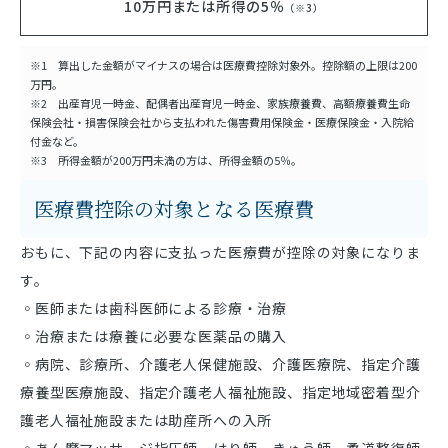
10万円
または所得の5％
（※3）
※1 算出した金額がマイナスの場合は医療費控除対象外。控除額の上限は200
万円。
※2 出産育児一時金、配偶者出産育児一時金、家族療養費、高額療養費生命
保険会社・損害保険会社から支払われた傷害費用保険金・医療保険金・入院給
付金など。
※3 所得金額が200万円未満の方は、所得金額の5％。
医療費控除の対象となる医療費
おもに、下記の内容に支払った医療費が控除の対象になりま
す。
◦医師または歯科医師による診療・治療
◦治療または療養に必要な医薬品の購入
◦病院、診療所、介護老人保健施設、介護医療院、指定介護
療養型医療施設、指定介護老人福祉施設、指定地域密着型介
護老人福祉施設または助産所への入所
◦あん摩マッサージ指圧師、はり師、きゅう師、柔道整復師