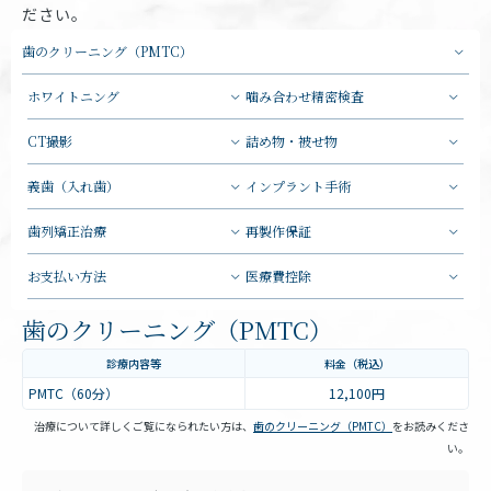
ださい。
歯のクリーニング（PMTC）
ホワイトニング
噛み合わせ精密検査
CT撮影
詰め物・被せ物
義歯（入れ歯）
インプラント手術
歯列矯正治療
再製作保証
お支払い方法
医療費控除
歯のクリーニング（PMTC）
診療内容等
料金（税込）
PMTC（60分）
12,100円
治療について詳しくご覧になられたい方は、
歯のクリーニング（PMTC）
をお読みくださ
い。