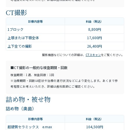
CT撮影
診療内容等
料金（税込）
1ブロック
8,800円
上顎または下顎全体
17,600円
上下全ての撮影
26,400円
撮影機器などについての詳細は、
CTスキャン
をご覧ください。
■CT撮影の一般的な検査期間・回数
検査期間：1週、検査回数：1回
※治療期間・回数は症状や治療の進行状況などにより変化します。あくまで参
考程度にお考えいただき、詳細は歯科医師にご確認ください。
詰め物・被せ物
詰め物（奥歯）
診療内容等
料金（税込）
超硬質セラミックス e.max
104,500円