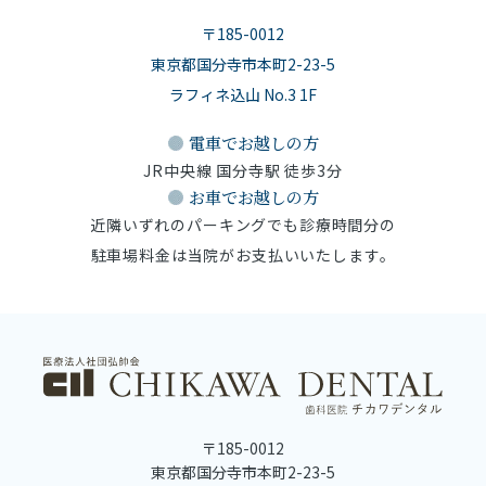
さい。
・詰め物や被せ物が多い方は、ご自分の歯との色の差が目立つようになるこ
〒185-0012
とがあります。その部分の色をご自分の歯に近づけることは可能ですが、時
東京都国分寺市本町2-23-5
間と費用が必要です。
・入れ歯や差し歯など、人工歯は白くできません。
ラフィネ込山 No.3 1F
・被せ物を装着している歯には適用できません。
・歯にひびが入っていると、薬剤の影響により歯髄にダメージを与えること
電車でお越しの方
があります。
JR中央線 国分寺駅 徒歩3分
・抗生物質の影響により歯の変色が著しい方は、ホワイトニングの効果が出
お車でお越しの方
にくい場合があります。
・「無カタラーゼ症」の方は、薬剤に含まれる過酸化水素を分解する酵素が
近隣いずれのパーキングでも診療時間分の
ないため、ホワイトニングはできません。
駐車場料金は当院がお支払いいたします。
・薬剤の影響があるため、妊娠中や授乳中の方は控えてください。
○咬合検査
・自費（保険適用外）での診療となり、保険診療よりも高額になります。
・噛む力、噛む力のバランス、顎関節の動き、顎のズレ、顎の炎症、生活習
慣、など多角的に噛み合わせの状態を検査して診断・治療を行ないます。
・状態などによりますが、治療期間が長くなることがあります。
〒185-0012
○CT撮影
東京都国分寺市本町2-23-5
・コンピューターを駆使してデータ処理と画像の再構成を行ない、断層写真