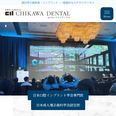
国分寺の歯医者｜インプラント・一般歯科ならチカワデンタル
Menu
日本口腔インプラント学会専門医
日本成人矯正歯科学会認定医