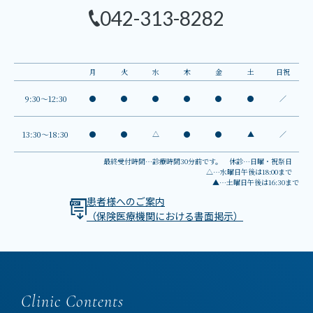
042-313-8282
月
火
水
木
金
土
日祝
9:30～12:30
●
●
●
●
●
●
／
13:30～18:30
●
●
△
●
●
▲
／
最終受付時間…診療時間30分前です。 休診…日曜・祝祭日
△…水曜日午後は18:00まで
▲…土曜日午後は16:30まで
患者様へのご案内
（保険医療機関における書面掲示）
Clinic Contents