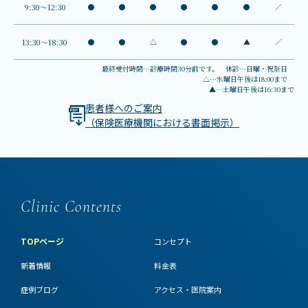
9:30～12:30
●
●
●
●
●
●
／
13:30～18:30
●
●
△
●
●
▲
／
最終受付時間…診療時間30分前です。 休診…日曜・祝祭日
△…水曜日午後は18:00まで
▲…土曜日午後は16:30まで
患者様へのご案内
（保険医療機関における書面掲示）
Clinic Contents
TOPページ
コンセプト
新着情報
料金表
症例ブログ
アクセス・医院案内