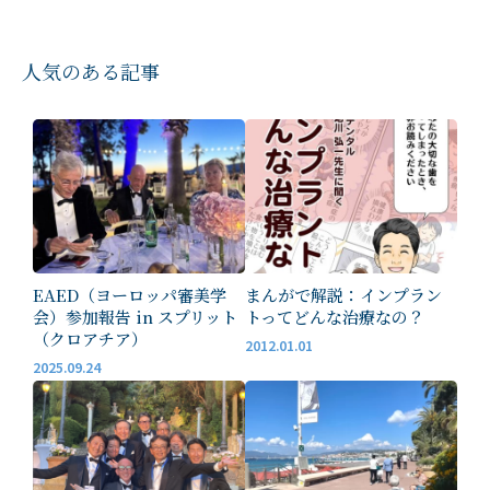
人気のある記事
EAED（ヨーロッパ審美学
まんがで解説：インプラン
会）参加報告 in スプリット
トってどんな治療なの？
（クロアチア）
2012.01.01
2025.09.24