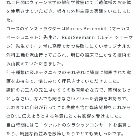
丸二日間はウィーン大学の解剖学教室にてご遺体様のお身体
を使用させていただき、様々な外科主義の実践をいたしまし
た。
コースのインストラクターはMarcus Beschnidt（マーカス
ベーシュニット）先生と、Rudi Seemann（ルディ ツェーマ
ン）先生です。非常に高度でかつ失敗しにくいオリジナルの
外科主義を沢山持っておられ、明日の臨床で生かせる技術を
沢山教えていただきました。
何十種類に及ぶテクニックのそれぞれに綺麗に録画された動
画をお持ちで、惜しみなく拝見させていただきました。
講師のお二人の先生はかなりの教育熱心な方で、質問をもっ
としなさい、なんでも聞きなさいといった姿勢をお持ちで、
これまでに自分が行ってきた失敗も含む臨床経験をこれから
のDr.に伝えようとする熱意にとても影響を受けました。
自由時間にはモーツァルトのクラシックコンサートを鑑賞し
たり、綺麗な街並みを散策したりでとても楽しったです。