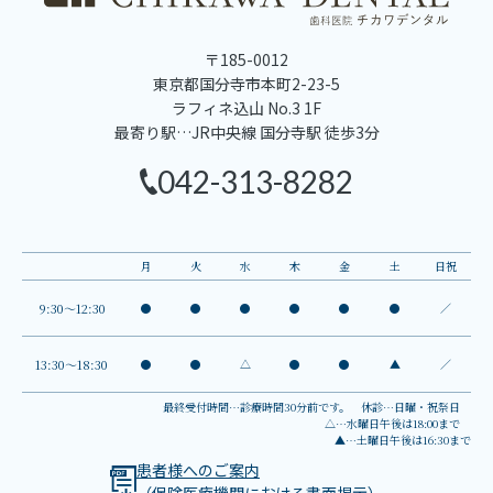
〒185-0012
東京都国分寺市本町2-23-5
ラフィネ込山 No.3 1F
最寄り駅…JR中央線 国分寺駅 徒歩3分
042-313-8282
月
火
水
木
金
土
日祝
9:30～12:30
●
●
●
●
●
●
／
13:30～18:30
●
●
△
●
●
▲
／
最終受付時間…診療時間30分前です。 休診…日曜・祝祭日
△…水曜日午後は18:00まで
▲…土曜日午後は16:30まで
患者様へのご案内
（保険医療機関における書面掲示）