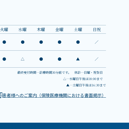
火
曜
水
曜
木
曜
金
曜
土
曜
日祝
●
●
●
●
●
／
●
△
●
●
▲
／
最終受付時間…診療時間30分前です。 休診…日曜・祝祭日
△…水曜日午後は18:00まで
▲…土曜日午後は16:30まで
患者様へのご案内
（保険医療機関における書面掲示）