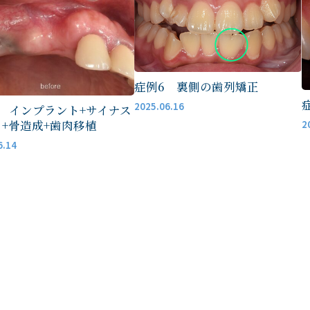
歯周病治療
矯正歯科
症例6 裏側の歯列矯正
2025.06.16
 インプラント+サイナス
+骨造成+歯肉移植
2
42-313-8282
6.14
WEB診療