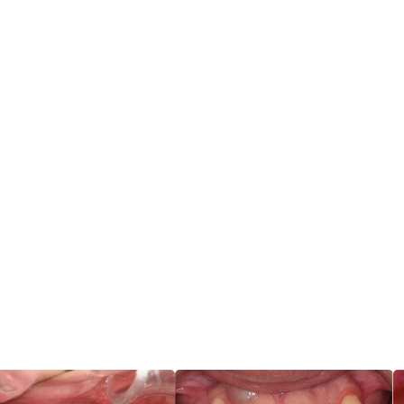
Treatment Content
診療案内
インプラント
医院案内
審美歯科