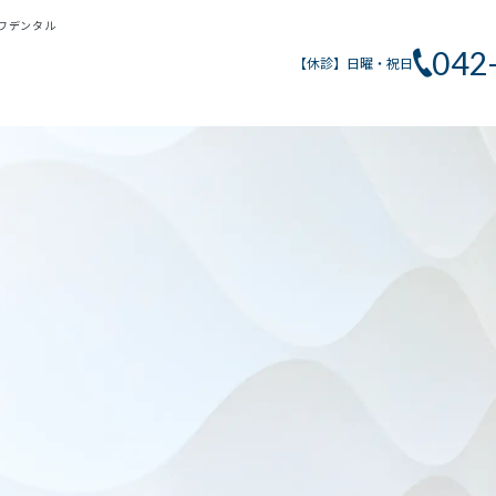
ワデンタル
042
【休診】日曜・祝日