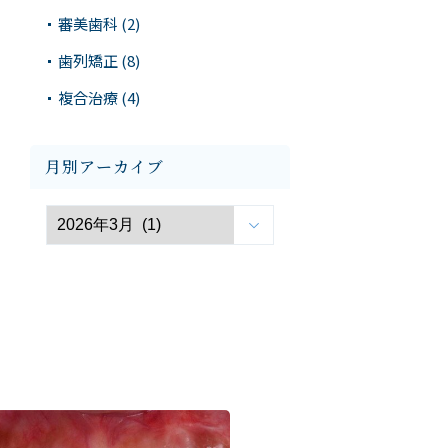
審美歯科 (2)
歯列矯正 (8)
複合治療 (4)
月別アーカイブ
s
フルマウス治療（全顎治療）
予防歯科
義歯・入れ歯