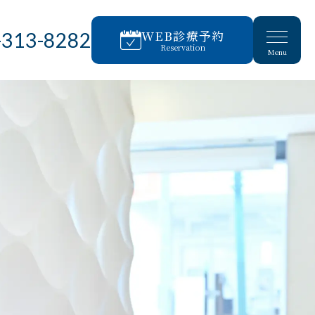
WEB診療予約
-313-8282
Reservation
Menu